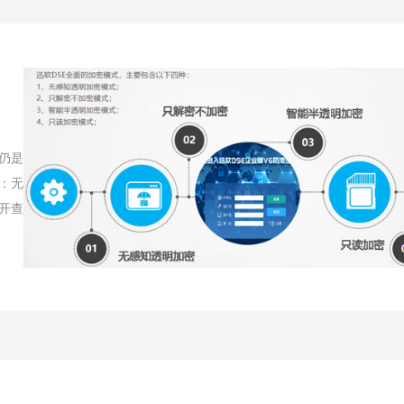
仍是
：无
开查