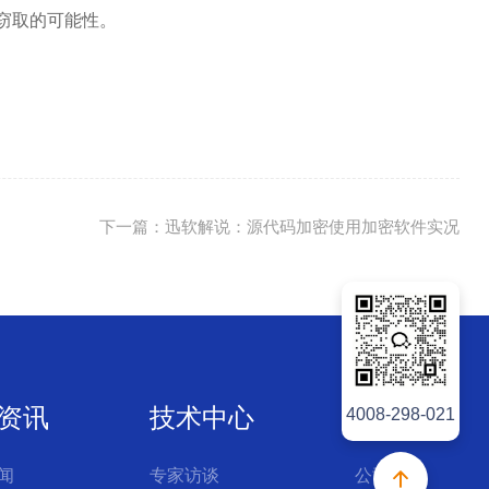
窃取的可能性。
下一篇：迅软解说：源代码加密使用加密软件实况
资讯
技术中心
联系我们
4008-298-021
闻
专家访谈
公司简介