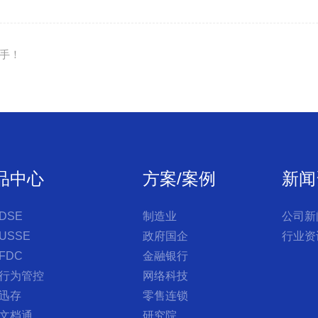
手！
品中心
方案/案例
新闻
DSE
制造业
公司新
USSE
政府国企
行业资
FDC
金融银行
行为管控
网络科技
迅存
零售连锁
文档通
研究院